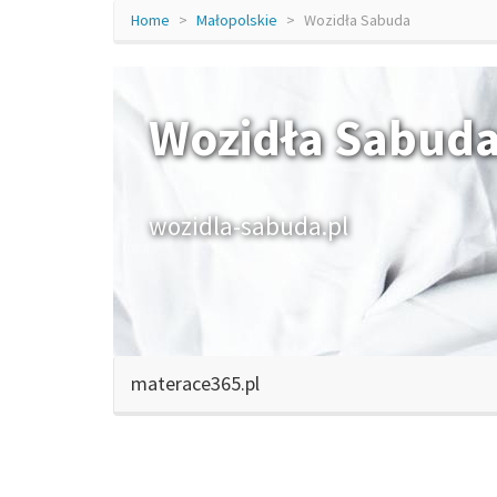
Home
Małopolskie
Wozidła Sabuda
Wozidła Sabud
wozidla-sabuda.pl
materace365.pl