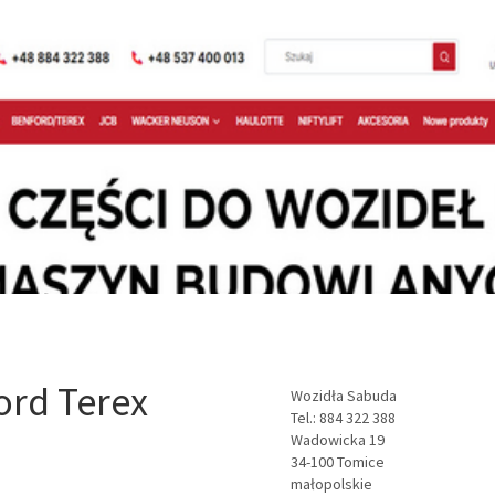
ord Terex
Wozidła Sabuda
Tel.:
884 322 388
Wadowicka 19
34-100
Tomice
małopolskie