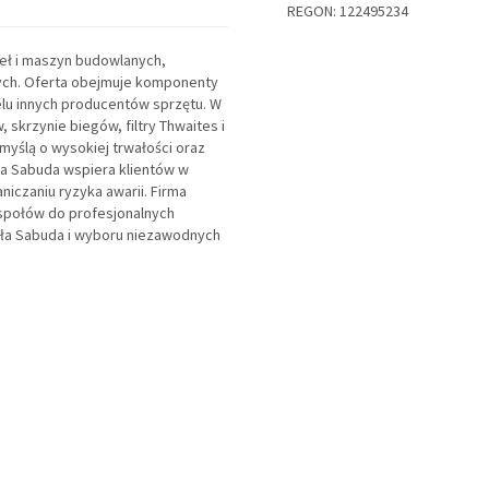
REGON: 122495234
eł i maszyn budowlanych,
ych. Oferta obejmuje komponenty
elu innych producentów sprzętu. W
 skrzynie biegów, filtry Thwaites i
yślą o wysokiej trwałości oraz
a Sabuda wspiera klientów w
niczaniu ryzyka awarii. Firma
społów do profesjonalnych
ła Sabuda i wyboru niezawodnych