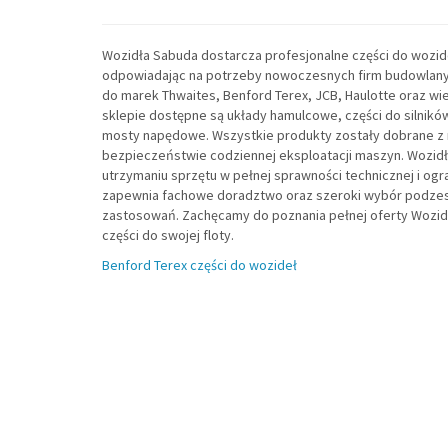
Wozidła Sabuda dostarcza profesjonalne części do wozid
odpowiadając na potrzeby nowoczesnych firm budowlan
do marek Thwaites, Benford Terex, JCB, Haulotte oraz wi
sklepie dostępne są układy hamulcowe, części do silników,
mosty napędowe. Wszystkie produkty zostały dobrane z m
bezpieczeństwie codziennej eksploatacji maszyn. Wozidł
utrzymaniu sprzętu w pełnej sprawności technicznej i ogra
zapewnia fachowe doradztwo oraz szeroki wybór podze
zastosowań. Zachęcamy do poznania pełnej oferty Wozid
części do swojej floty.
Benford Terex części do wozideł