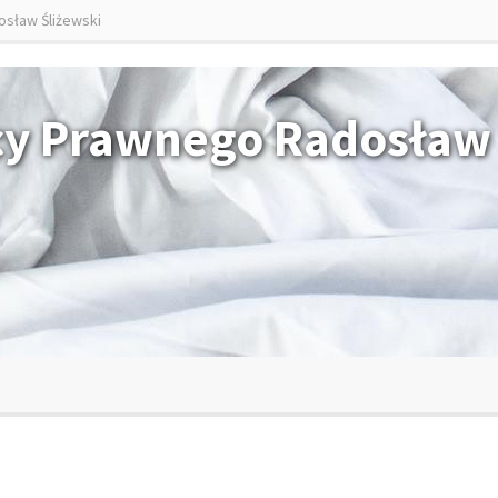
osław Śliżewski
cy Prawnego Radosław 