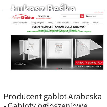
Łukasz Beśka
gabloty-sklep.pl
Producent gablot Arabeska
- Gabloty ogłoszeniowe