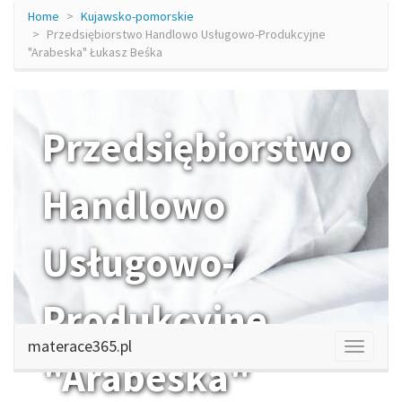
Home
Kujawsko-pomorskie
Przedsiębiorstwo Handlowo Usługowo-Produkcyjne
"Arabeska" Łukasz Beśka
Przedsiębiorstwo
Handlowo
Usługowo-
Produkcyjne
materace365.pl
"Arabeska"