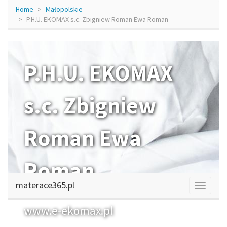
Home
Małopolskie
P.H.U. EKOMAX s.c. Zbigniew Roman Ewa Roman
P.H.U. EKOMAX
s.c. Zbigniew
Roman Ewa
Roman
materace365.pl
www.e-ekomax.pl